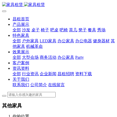
昌租首页
产品展示
全部
沙发
桌子
椅子
吧桌
吧椅
茶几
凳子
餐具
秀场
特色家具
全部
户外家具
LED家具
办公家具
办公电器
健身器材
其
他家具
机械革命
效果展示
全部
大型会场
商务活动
办公家具
Party
客户案例
资讯资料
全部
行业资讯
企业新闻
昌租招聘
资料下载
关于我们
联系我们
公司简介
在线留言
其他家具
你的位置