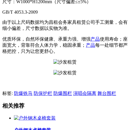
尺寸：W1000*H1200mm（尺寸偏差≤±5%）
GB/T 4053.3-2009
由于以上尺码数据均为昌租会务家具租赁公司手工测量，会有
细小偏差，尺寸数据以实物为准。
优质环保，自然环保健康、承重力强、增强
产品
使用寿命；座
面宽大，背靠符合人体力学，稳固承重；
产品
每一处细节都严
格把控，只为让您更舒心。
标签:
防爆铁马
防保护栏
防爆围栏
演唱会隔离
舞台围栏
相关推荐