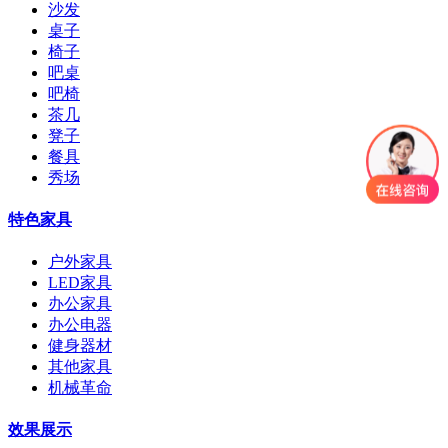
沙发
桌子
椅子
吧桌
吧椅
茶几
凳子
餐具
秀场
特色家具
户外家具
LED家具
办公家具
办公电器
健身器材
其他家具
机械革命
效果展示