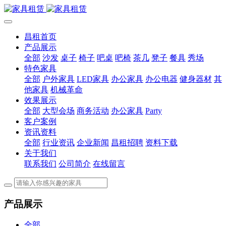
昌租首页
产品展示
全部
沙发
桌子
椅子
吧桌
吧椅
茶几
凳子
餐具
秀场
特色家具
全部
户外家具
LED家具
办公家具
办公电器
健身器材
其
他家具
机械革命
效果展示
全部
大型会场
商务活动
办公家具
Party
客户案例
资讯资料
全部
行业资讯
企业新闻
昌租招聘
资料下载
关于我们
联系我们
公司简介
在线留言
产品展示
全部