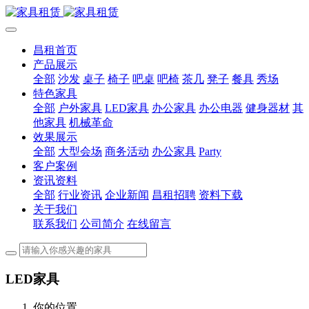
昌租首页
产品展示
全部
沙发
桌子
椅子
吧桌
吧椅
茶几
凳子
餐具
秀场
特色家具
全部
户外家具
LED家具
办公家具
办公电器
健身器材
其
他家具
机械革命
效果展示
全部
大型会场
商务活动
办公家具
Party
客户案例
资讯资料
全部
行业资讯
企业新闻
昌租招聘
资料下载
关于我们
联系我们
公司简介
在线留言
LED家具
你的位置