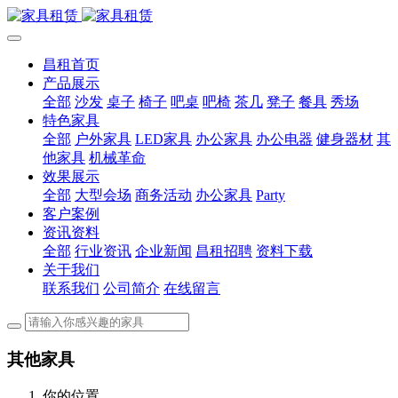
昌租首页
产品展示
全部
沙发
桌子
椅子
吧桌
吧椅
茶几
凳子
餐具
秀场
特色家具
全部
户外家具
LED家具
办公家具
办公电器
健身器材
其
他家具
机械革命
效果展示
全部
大型会场
商务活动
办公家具
Party
客户案例
资讯资料
全部
行业资讯
企业新闻
昌租招聘
资料下载
关于我们
联系我们
公司简介
在线留言
其他家具
你的位置