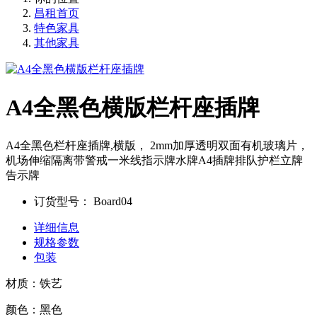
昌租首页
特色家具
其他家具
A4全黑色横版栏杆座插牌
A4全黑色栏杆座插牌,横版， 2mm加厚透明双面有机玻璃片，
机场伸缩隔离带警戒一米线指示牌水牌A4插牌排队护栏立牌
告示牌
订货型号：
Board04
详细信息
规格参数
包装
材质：铁艺
颜色：黑色