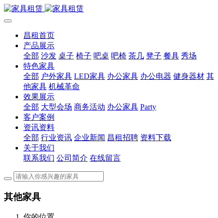
昌租首页
产品展示
全部
沙发
桌子
椅子
吧桌
吧椅
茶几
凳子
餐具
秀场
特色家具
全部
户外家具
LED家具
办公家具
办公电器
健身器材
其
他家具
机械革命
效果展示
全部
大型会场
商务活动
办公家具
Party
客户案例
资讯资料
全部
行业资讯
企业新闻
昌租招聘
资料下载
关于我们
联系我们
公司简介
在线留言
其他家具
你的位置