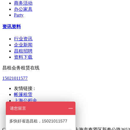
商务活动
办公家具
Party
资讯资料
行业资讯
企业新闻
昌租招聘
资料下载
昌租会务租赁在线
15021011577
友情链接 :
帐篷租赁
上海公积金
上海人力
请您留言
新国际展览
世博展览
多快好省选昌租，15021011577
Copyright © 2021 昌租会务版权所有上海市奉贤区新奉公路3653号，Em