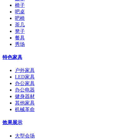
椅子
吧桌
吧椅
茶几
凳子
餐具
秀场
特色家具
户外家具
LED家具
办公家具
办公电器
健身器材
其他家具
机械革命
效果展示
大型会场