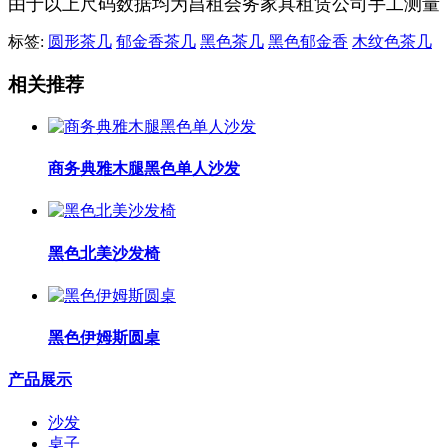
由于以上尺码数据均为昌租会务家具租赁公司手工测量
标签:
圆形茶几
郁金香茶几
黑色茶几
黑色郁金香
木纹色茶几
相关推荐
商务典雅木腿黑色单人沙发
黑色北美沙发椅
黑色伊姆斯圆桌
产品展示
沙发
桌子