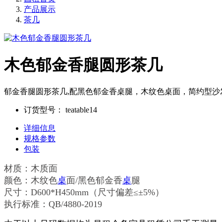
产品展示
茶几
木色郁金香腿圆形茶几
郁金香腿圆形茶几,配黑色郁金香桌腿，木纹色桌面，简约型沙发搭配
订货型号：
teatable14
详细信息
规格参数
包装
材质：木质面
颜色：木纹色
桌
面/黑色郁金香
桌
腿
尺寸：D600*H450mm（尺寸偏差≤±5%）
执行标准：QB/4880-2019