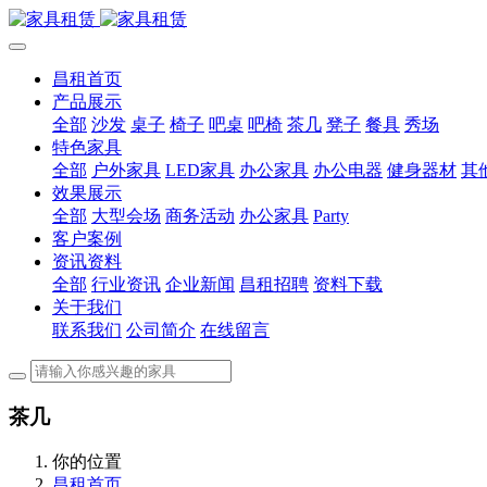
昌租首页
产品展示
全部
沙发
桌子
椅子
吧桌
吧椅
茶几
凳子
餐具
秀场
特色家具
全部
户外家具
LED家具
办公家具
办公电器
健身器材
其
效果展示
全部
大型会场
商务活动
办公家具
Party
客户案例
资讯资料
全部
行业资讯
企业新闻
昌租招聘
资料下载
关于我们
联系我们
公司简介
在线留言
茶几
你的位置
昌租首页