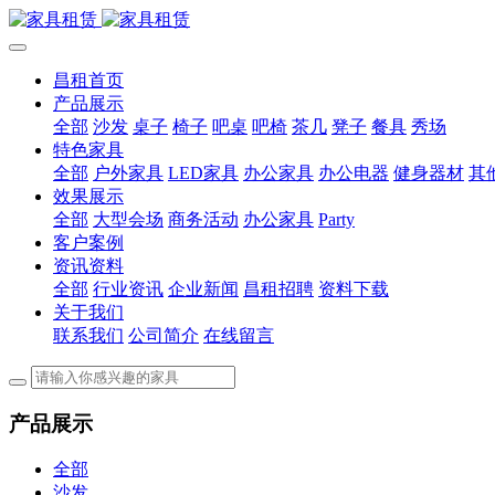
昌租首页
产品展示
全部
沙发
桌子
椅子
吧桌
吧椅
茶几
凳子
餐具
秀场
特色家具
全部
户外家具
LED家具
办公家具
办公电器
健身器材
其
效果展示
全部
大型会场
商务活动
办公家具
Party
客户案例
资讯资料
全部
行业资讯
企业新闻
昌租招聘
资料下载
关于我们
联系我们
公司简介
在线留言
产品展示
全部
沙发