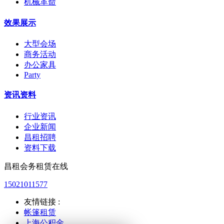
机械革命
效果展示
大型会场
商务活动
办公家具
Party
资讯资料
行业资讯
企业新闻
昌租招聘
资料下载
昌租会务租赁在线
15021011577
友情链接 :
帐篷租赁
上海公积金