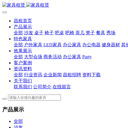
昌租首页
产品展示
全部
沙发
桌子
椅子
吧桌
吧椅
茶几
凳子
餐具
秀场
特色家具
全部
户外家具
LED家具
办公家具
办公电器
健身器材
其
效果展示
全部
大型会场
商务活动
办公家具
Party
客户案例
资讯资料
全部
行业资讯
企业新闻
昌租招聘
资料下载
关于我们
联系我们
公司简介
在线留言
产品展示
全部
沙发