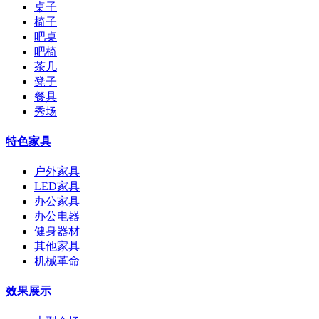
桌子
椅子
吧桌
吧椅
茶几
凳子
餐具
秀场
特色家具
户外家具
LED家具
办公家具
办公电器
健身器材
其他家具
机械革命
效果展示