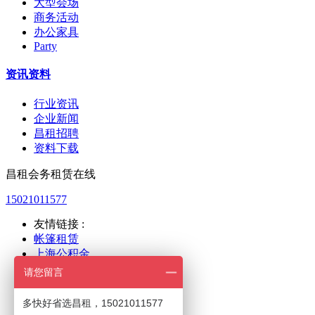
大型会场
商务活动
办公家具
Party
资讯资料
行业资讯
企业新闻
昌租招聘
资料下载
昌租会务租赁在线
15021011577
友情链接 :
帐篷租赁
上海公积金
上海人力
请您留言
新国际展览
世博展览
多快好省选昌租，15021011577