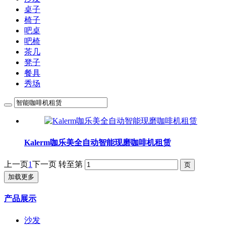
桌子
椅子
吧桌
吧椅
茶几
凳子
餐具
秀场
Kalerm咖乐美全自动智能现磨咖啡机租赁
上一页
1
下一页
转至第
加载更多
产品展示
沙发