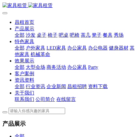
昌租首页
产品展示
全部
沙发
桌子
椅子
吧桌
吧椅
茶几
凳子
餐具
秀场
特色家具
全部
户外家具
LED家具
办公家具
办公电器
健身器材
其
他家具
机械革命
效果展示
全部
大型会场
商务活动
办公家具
Party
客户案例
资讯资料
全部
行业资讯
企业新闻
昌租招聘
资料下载
关于我们
联系我们
公司简介
在线留言
产品展示
全部