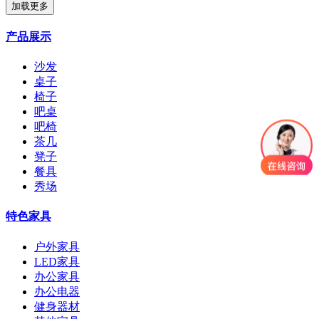
加载更多
产品展示
沙发
桌子
椅子
吧桌
吧椅
茶几
凳子
餐具
秀场
特色家具
户外家具
LED家具
办公家具
办公电器
健身器材