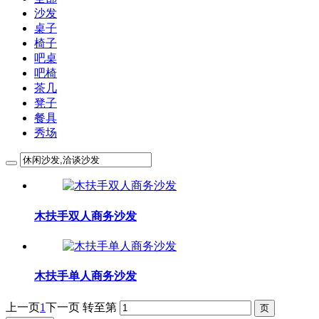
沙发
桌子
椅子
吧桌
吧椅
茶几
凳子
餐具
秀场
木扶手双人商务沙发
木扶手单人商务沙发
上一页
1
下一页
转至第