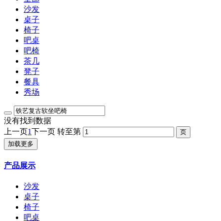
沙发
桌子
椅子
吧桌
吧椅
茶几
凳子
餐具
秀场
没有找到数据
上一页
1
下一页
转至第
加载更多
产品展示
沙发
桌子
椅子
吧桌