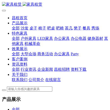
昌租首页
产品展示
全部
沙发
桌子
椅子
吧桌
吧椅
茶几
凳子
餐具
秀场
特色家具
全部
户外家具
LED家具
办公家具
办公电器
健身器材
其
他家具
机械革命
效果展示
全部
大型会场
商务活动
办公家具
Party
客户案例
资讯资料
全部
行业资讯
企业新闻
昌租招聘
资料下载
关于我们
联系我们
公司简介
在线留言
产品展示
全部