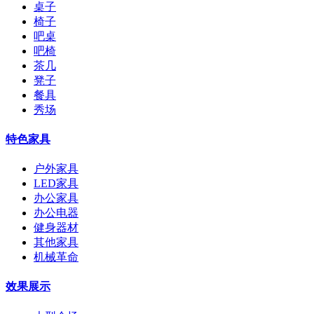
桌子
椅子
吧桌
吧椅
茶几
凳子
餐具
秀场
特色家具
户外家具
LED家具
办公家具
办公电器
健身器材
其他家具
机械革命
效果展示