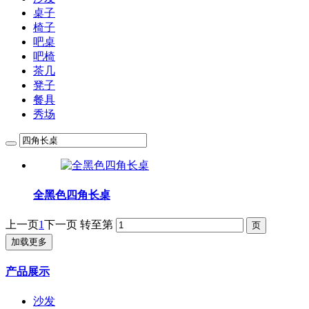
桌子
椅子
吧桌
吧椅
茶几
凳子
餐具
秀场
全黑色四角长桌
上一页
1
下一页
转至第
加载更多
产品展示
沙发