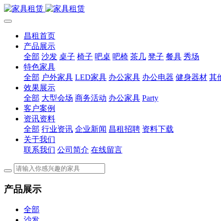
昌租首页
产品展示
全部
沙发
桌子
椅子
吧桌
吧椅
茶几
凳子
餐具
秀场
特色家具
全部
户外家具
LED家具
办公家具
办公电器
健身器材
其
效果展示
全部
大型会场
商务活动
办公家具
Party
客户案例
资讯资料
全部
行业资讯
企业新闻
昌租招聘
资料下载
关于我们
联系我们
公司简介
在线留言
产品展示
全部
沙发