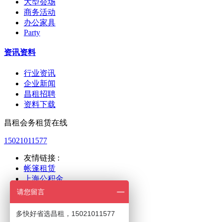
大型会场
商务活动
办公家具
Party
资讯资料
行业资讯
企业新闻
昌租招聘
资料下载
昌租会务租赁在线
15021011577
友情链接 :
帐篷租赁
上海公积金
上海人力
请您留言
新国际展览
世博展览
多快好省选昌租，15021011577