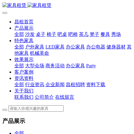
昌租首页
产品展示
全部
沙发
桌子
椅子
吧桌
吧椅
茶几
凳子
餐具
秀场
特色家具
全部
户外家具
LED家具
办公家具
办公电器
健身器材
其
他家具
机械革命
效果展示
全部
大型会场
商务活动
办公家具
Party
客户案例
资讯资料
全部
行业资讯
企业新闻
昌租招聘
资料下载
关于我们
联系我们
公司简介
在线留言
产品展示
全部