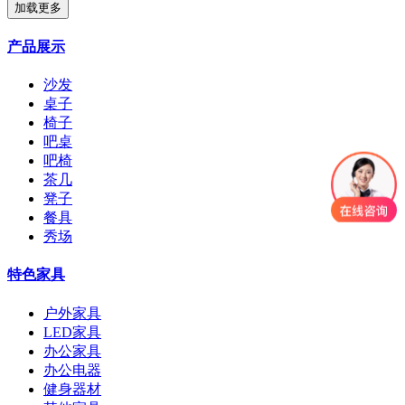
加载更多
产品展示
沙发
桌子
椅子
吧桌
吧椅
茶几
凳子
餐具
秀场
特色家具
户外家具
LED家具
办公家具
办公电器
健身器材