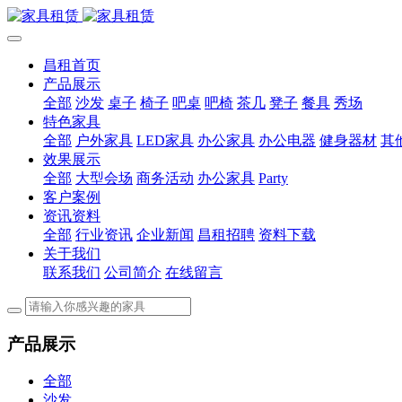
昌租首页
产品展示
全部
沙发
桌子
椅子
吧桌
吧椅
茶几
凳子
餐具
秀场
特色家具
全部
户外家具
LED家具
办公家具
办公电器
健身器材
其
效果展示
全部
大型会场
商务活动
办公家具
Party
客户案例
资讯资料
全部
行业资讯
企业新闻
昌租招聘
资料下载
关于我们
联系我们
公司简介
在线留言
产品展示
全部
沙发