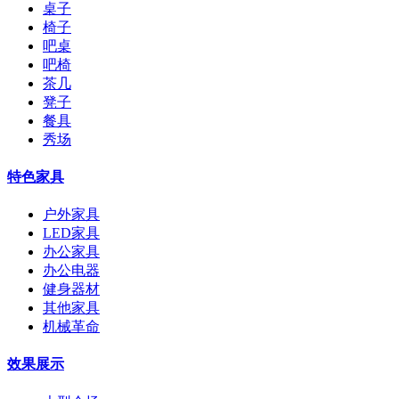
桌子
椅子
吧桌
吧椅
茶几
凳子
餐具
秀场
特色家具
户外家具
LED家具
办公家具
办公电器
健身器材
其他家具
机械革命
效果展示