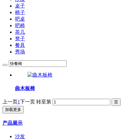
桌子
椅子
吧桌
吧椅
茶几
凳子
餐具
秀场
曲木板椅
上一页
1
下一页
转至第
加载更多
产品展示
沙发