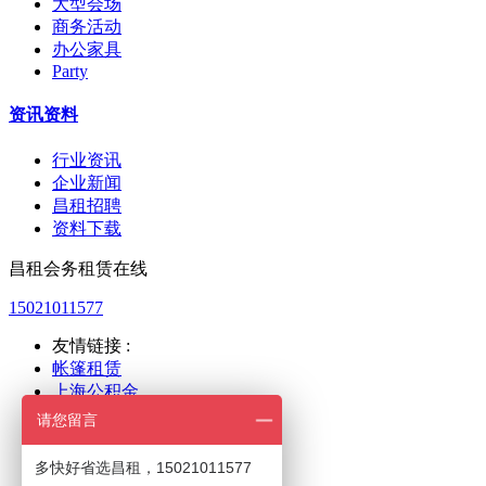
大型会场
商务活动
办公家具
Party
资讯资料
行业资讯
企业新闻
昌租招聘
资料下载
昌租会务租赁在线
15021011577
友情链接 :
帐篷租赁
上海公积金
上海人力
请您留言
新国际展览
世博展览
多快好省选昌租，15021011577