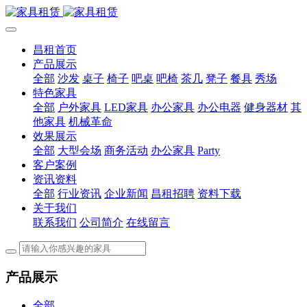
昌租首页
产品展示
全部
沙发
桌子
椅子
吧桌
吧椅
茶几
凳子
餐具
秀场
特色家具
全部
户外家具
LED家具
办公家具
办公电器
健身器材
其
他家具
机械革命
效果展示
全部
大型会场
商务活动
办公家具
Party
客户案例
资讯资料
全部
行业资讯
企业新闻
昌租招聘
资料下载
关于我们
联系我们
公司简介
在线留言
产品展示
全部