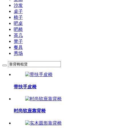
沙发
桌子
椅子
吧桌
吧椅
茶几
凳子
餐具
秀场
带扶手皮椅
时尚软座靠背椅