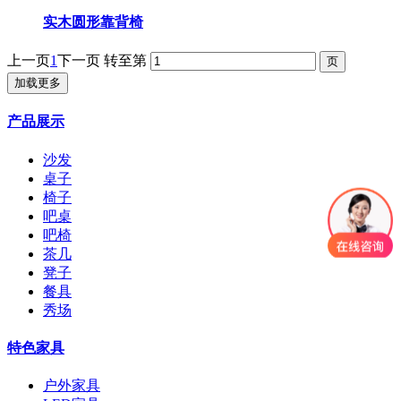
实木圆形靠背椅
上一页
1
下一页
转至第
加载更多
产品展示
沙发
桌子
椅子
吧桌
吧椅
茶几
凳子
餐具
秀场
特色家具
户外家具