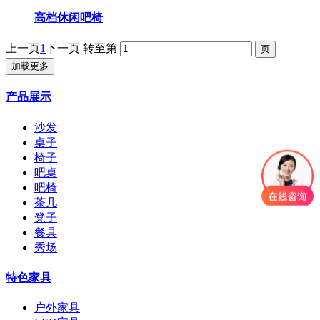
高档休闲吧椅
上一页
1
下一页
转至第
加载更多
产品展示
沙发
桌子
椅子
吧桌
吧椅
茶几
凳子
餐具
秀场
特色家具
户外家具