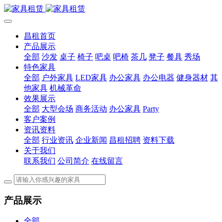
昌租首页
产品展示
全部
沙发
桌子
椅子
吧桌
吧椅
茶几
凳子
餐具
秀场
特色家具
全部
户外家具
LED家具
办公家具
办公电器
健身器材
其
他家具
机械革命
效果展示
全部
大型会场
商务活动
办公家具
Party
客户案例
资讯资料
全部
行业资讯
企业新闻
昌租招聘
资料下载
关于我们
联系我们
公司简介
在线留言
产品展示
全部