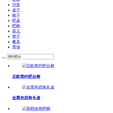
沙发
桌子
椅子
吧桌
吧椅
茶几
凳子
餐具
秀场
北欧简约吧台椅
全黑色四角长桌