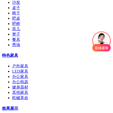
沙发
桌子
椅子
吧桌
吧椅
茶几
凳子
餐具
秀场
特色家具
户外家具
LED家具
办公家具
办公电器
健身器材
其他家具
机械革命
效果展示