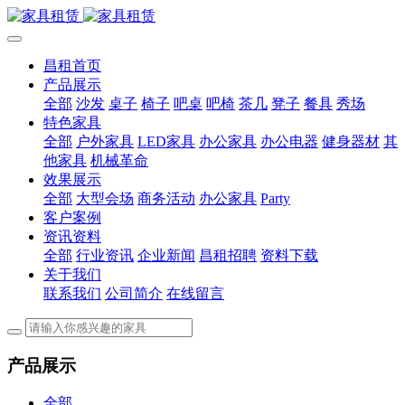
昌租首页
产品展示
全部
沙发
桌子
椅子
吧桌
吧椅
茶几
凳子
餐具
秀场
特色家具
全部
户外家具
LED家具
办公家具
办公电器
健身器材
其
他家具
机械革命
效果展示
全部
大型会场
商务活动
办公家具
Party
客户案例
资讯资料
全部
行业资讯
企业新闻
昌租招聘
资料下载
关于我们
联系我们
公司简介
在线留言
产品展示
全部