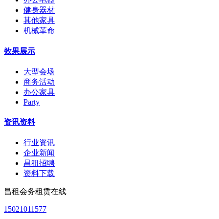
健身器材
其他家具
机械革命
效果展示
大型会场
商务活动
办公家具
Party
资讯资料
行业资讯
企业新闻
昌租招聘
资料下载
昌租会务租赁在线
15021011577