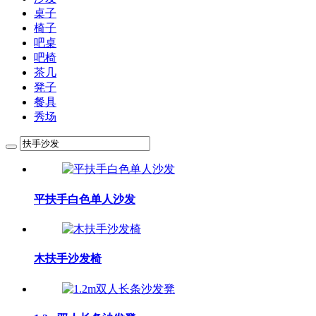
桌子
椅子
吧桌
吧椅
茶几
凳子
餐具
秀场
平扶手白色单人沙发
木扶手沙发椅