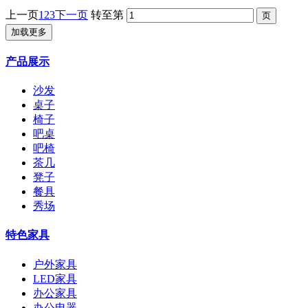
上一页
1
2
3
下一页
转至第
加载更多
产品展示
沙发
桌子
椅子
吧桌
吧椅
茶几
凳子
餐具
秀场
特色家具
户外家具
LED家具
办公家具
办公电器