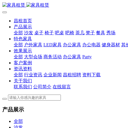
昌租首页
产品展示
全部
沙发
桌子
椅子
吧桌
吧椅
茶几
凳子
餐具
秀场
特色家具
全部
户外家具
LED家具
办公家具
办公电器
健身器材
其
效果展示
全部
大型会场
商务活动
办公家具
Party
客户案例
资讯资料
全部
行业资讯
企业新闻
昌租招聘
资料下载
关于我们
联系我们
公司简介
在线留言
产品展示
全部
沙发