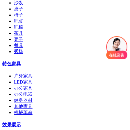
沙发
桌子
椅子
吧桌
吧椅
茶几
凳子
餐具
秀场
特色家具
户外家具
LED家具
办公家具
办公电器
健身器材
其他家具
机械革命
效果展示