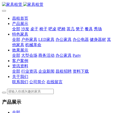
昌租首页
产品展示
全部
沙发
桌子
椅子
吧桌
吧椅
茶几
凳子
餐具
秀场
特色家具
全部
户外家具
LED家具
办公家具
办公电器
健身器材
其
他家具
机械革命
效果展示
全部
大型会场
商务活动
办公家具
Party
客户案例
资讯资料
全部
行业资讯
企业新闻
昌租招聘
资料下载
关于我们
联系我们
公司简介
在线留言
产品展示
全部