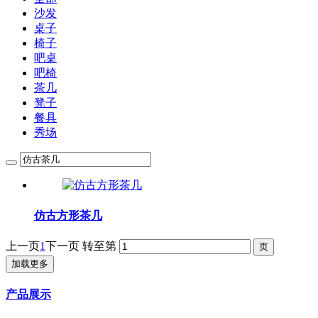
沙发
桌子
椅子
吧桌
吧椅
茶几
凳子
餐具
秀场
仿古方形茶几
上一页
1
下一页
转至第
加载更多
产品展示