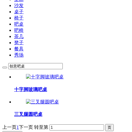
沙发
桌子
椅子
吧桌
吧椅
茶几
凳子
餐具
秀场
十字脚玻璃吧桌
三叉腿圆吧桌
上一页
1
下一页
转至第