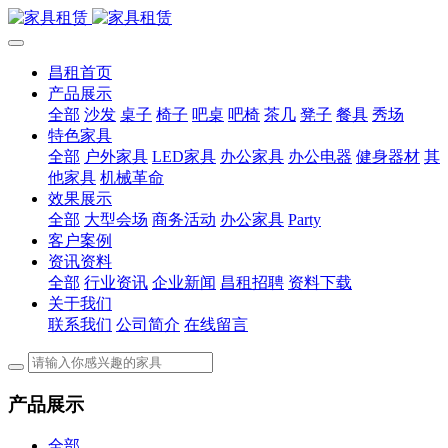
昌租首页
产品展示
全部
沙发
桌子
椅子
吧桌
吧椅
茶几
凳子
餐具
秀场
特色家具
全部
户外家具
LED家具
办公家具
办公电器
健身器材
其
他家具
机械革命
效果展示
全部
大型会场
商务活动
办公家具
Party
客户案例
资讯资料
全部
行业资讯
企业新闻
昌租招聘
资料下载
关于我们
联系我们
公司简介
在线留言
产品展示
全部