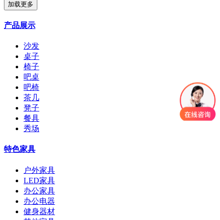
加载更多
产品展示
沙发
桌子
椅子
吧桌
吧椅
茶几
凳子
餐具
秀场
特色家具
户外家具
LED家具
办公家具
办公电器
健身器材