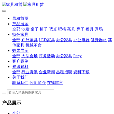
昌租首页
产品展示
全部
沙发
桌子
椅子
吧桌
吧椅
茶几
凳子
餐具
秀场
特色家具
全部
户外家具
LED家具
办公家具
办公电器
健身器材
其
他家具
机械革命
效果展示
全部
大型会场
商务活动
办公家具
Party
客户案例
资讯资料
全部
行业资讯
企业新闻
昌租招聘
资料下载
关于我们
联系我们
公司简介
在线留言
产品展示
全部