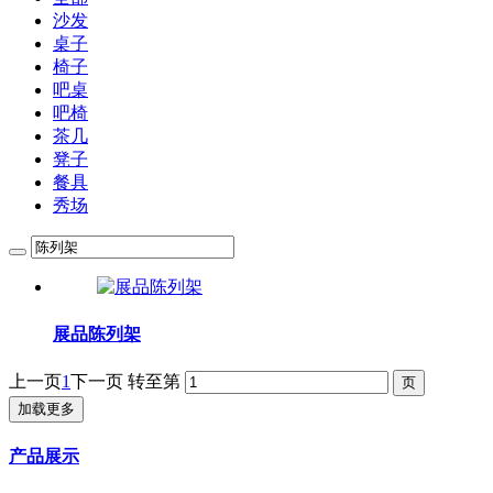
沙发
桌子
椅子
吧桌
吧椅
茶几
凳子
餐具
秀场
展品陈列架
上一页
1
下一页
转至第
加载更多
产品展示