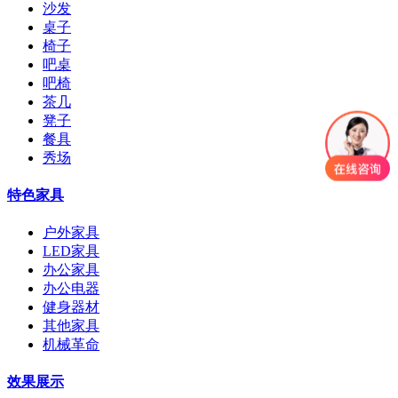
沙发
桌子
椅子
吧桌
吧椅
茶几
凳子
餐具
秀场
特色家具
户外家具
LED家具
办公家具
办公电器
健身器材
其他家具
机械革命
效果展示