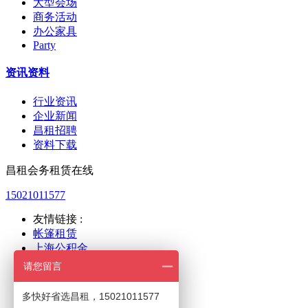
大型会场
商务活动
办公家具
Party
资讯资料
行业资讯
企业新闻
昌租招聘
资料下载
昌租会务租赁在线
15021011577
友情链接 :
帐篷租赁
上海公积金
上海人力
请您留言
新国际展览
世博展览
多快好省选昌租，15021011577