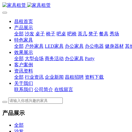
昌租首页
产品展示
全部
沙发
桌子
椅子
吧桌
吧椅
茶几
凳子
餐具
秀场
特色家具
全部
户外家具
LED家具
办公家具
办公电器
健身器材
其
效果展示
全部
大型会场
商务活动
办公家具
Party
客户案例
资讯资料
全部
行业资讯
企业新闻
昌租招聘
资料下载
关于我们
联系我们
公司简介
在线留言
产品展示
全部
沙发