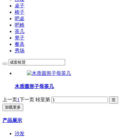
桌子
椅子
吧桌
吧椅
茶几
凳子
餐具
秀场
木质圆形子母茶几
上一页
1
下一页
转至第
加载更多
产品展示
沙发