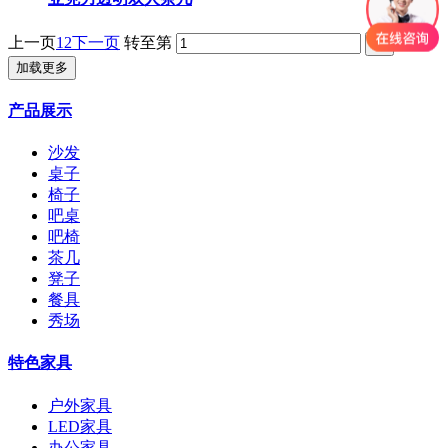
上一页
1
2
下一页
转至第
加载更多
产品展示
沙发
桌子
椅子
吧桌
吧椅
茶几
凳子
餐具
秀场
特色家具
户外家具
LED家具
办公家具