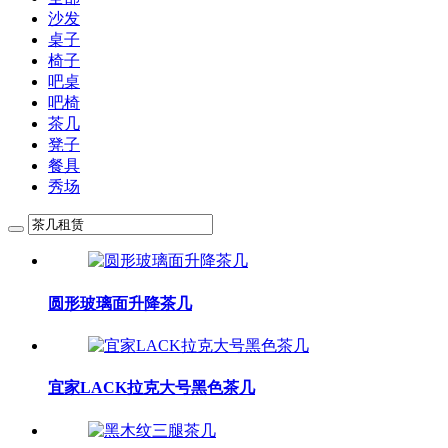
沙发
桌子
椅子
吧桌
吧椅
茶几
凳子
餐具
秀场
圆形玻璃面升降茶几
宜家LACK拉克大号黑色茶几