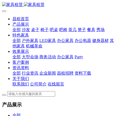
昌租首页
产品展示
全部
沙发
桌子
椅子
吧桌
吧椅
茶几
凳子
餐具
秀场
特色家具
全部
户外家具
LED家具
办公家具
办公电器
健身器材
其
他家具
机械革命
效果展示
全部
大型会场
商务活动
办公家具
Party
客户案例
资讯资料
全部
行业资讯
企业新闻
昌租招聘
资料下载
关于我们
联系我们
公司简介
在线留言
产品展示
全部