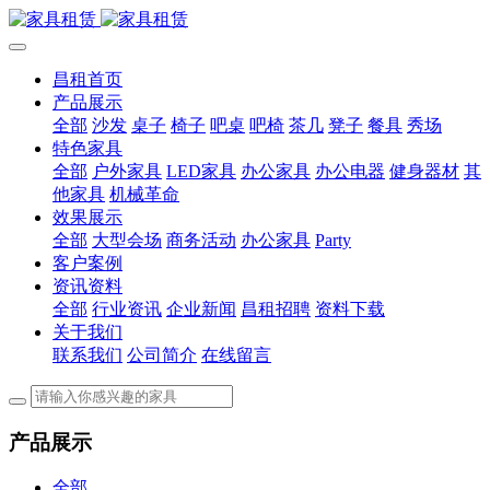
昌租首页
产品展示
全部
沙发
桌子
椅子
吧桌
吧椅
茶几
凳子
餐具
秀场
特色家具
全部
户外家具
LED家具
办公家具
办公电器
健身器材
其
他家具
机械革命
效果展示
全部
大型会场
商务活动
办公家具
Party
客户案例
资讯资料
全部
行业资讯
企业新闻
昌租招聘
资料下载
关于我们
联系我们
公司简介
在线留言
产品展示
全部