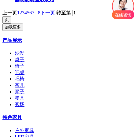
上一页
1
2
3
4
5
6
7
...8
下一页
转至第
加载更多
产品展示
沙发
桌子
椅子
吧桌
吧椅
茶几
凳子
餐具
秀场
特色家具
户外家具
LED家具