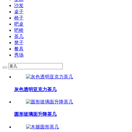
沙发
桌子
椅子
吧桌
吧椅
茶几
凳子
餐具
秀场
灰色透明亚克力茶几
圆形玻璃面升降茶几