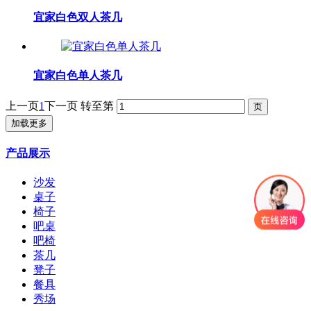
宜家白色双人茶几
宜家白色单人茶几
上一页
1
下一页
转至第
加载更多
产品展示
沙发
桌子
椅子
吧桌
吧椅
茶几
凳子
餐具
秀场