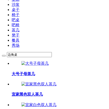
沙发
桌子
椅子
吧桌
吧椅
茶几
凳子
餐具
秀场
大号子母茶几
宜家黑色双人茶几