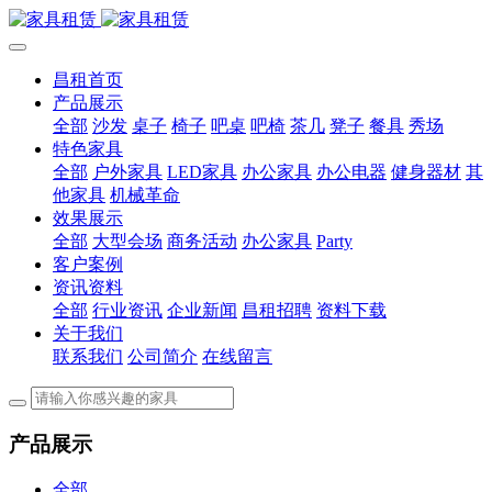
昌租首页
产品展示
全部
沙发
桌子
椅子
吧桌
吧椅
茶几
凳子
餐具
秀场
特色家具
全部
户外家具
LED家具
办公家具
办公电器
健身器材
其
他家具
机械革命
效果展示
全部
大型会场
商务活动
办公家具
Party
客户案例
资讯资料
全部
行业资讯
企业新闻
昌租招聘
资料下载
关于我们
联系我们
公司简介
在线留言
产品展示
全部