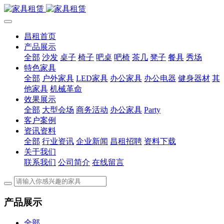
昌租首页
产品展示
全部
沙发
桌子
椅子
吧桌
吧椅
茶几
凳子
餐具
秀场
特色家具
全部
户外家具
LED家具
办公家具
办公电器
健身器材
其
他家具
机械革命
效果展示
全部
大型会场
商务活动
办公家具
Party
客户案例
资讯资料
全部
行业资讯
企业新闻
昌租招聘
资料下载
关于我们
联系我们
公司简介
在线留言
产品展示
全部