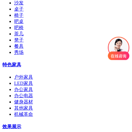
沙发
桌子
椅子
吧桌
吧椅
茶几
凳子
餐具
秀场
特色家具
户外家具
LED家具
办公家具
办公电器
健身器材
其他家具
机械革命
效果展示