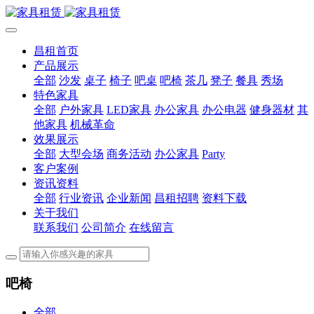
昌租首页
产品展示
全部
沙发
桌子
椅子
吧桌
吧椅
茶几
凳子
餐具
秀场
特色家具
全部
户外家具
LED家具
办公家具
办公电器
健身器材
其
他家具
机械革命
效果展示
全部
大型会场
商务活动
办公家具
Party
客户案例
资讯资料
全部
行业资讯
企业新闻
昌租招聘
资料下载
关于我们
联系我们
公司简介
在线留言
吧椅
全部