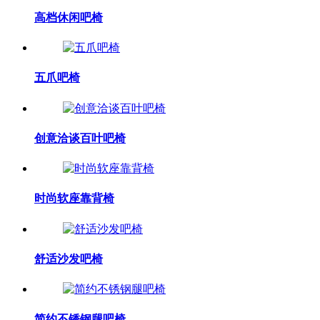
高档休闲吧椅
五爪吧椅
创意洽谈百叶吧椅
时尚软座靠背椅
舒适沙发吧椅
简约不锈钢腿吧椅