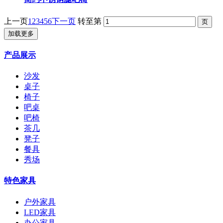
上一页
1
2
3
4
5
6
下一页
转至第
加载更多
产品展示
沙发
桌子
椅子
吧桌
吧椅
茶几
凳子
餐具
秀场
特色家具
户外家具
LED家具
办公家具