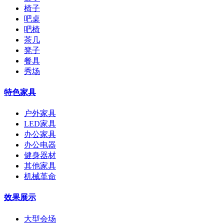
椅子
吧桌
吧椅
茶几
凳子
餐具
秀场
特色家具
户外家具
LED家具
办公家具
办公电器
健身器材
其他家具
机械革命
效果展示
大型会场