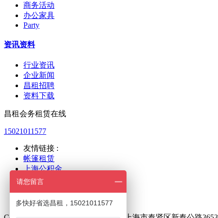
商务活动
办公家具
Party
资讯资料
行业资讯
企业新闻
昌租招聘
资料下载
昌租会务租赁在线
15021011577
友情链接 :
帐篷租赁
上海公积金
上海人力
请您留言
新国际展览
世博展览
多快好省选昌租，15021011577
Copyright © 2021 昌租会务版权所有上海市奉贤区新奉公路3653号，Em