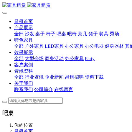
昌租首页
产品展示
全部
沙发
桌子
椅子
吧桌
吧椅
茶几
凳子
餐具
秀场
特色家具
全部
户外家具
LED家具
办公家具
办公电器
健身器材
其
效果展示
全部
大型会场
商务活动
办公家具
Party
客户案例
资讯资料
全部
行业资讯
企业新闻
昌租招聘
资料下载
关于我们
联系我们
公司简介
在线留言
吧桌
你的位置
昌租首页