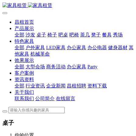
昌租首页
产品展示
全部
沙发
桌子
椅子
吧桌
吧椅
茶几
凳子
餐具
秀场
特色家具
全部
户外家具
LED家具
办公家具
办公电器
健身器材
其
他家具
机械革命
效果展示
全部
大型会场
商务活动
办公家具
Party
客户案例
资讯资料
全部
行业资讯
企业新闻
昌租招聘
资料下载
关于我们
联系我们
公司简介
在线留言
桌子
你的位置