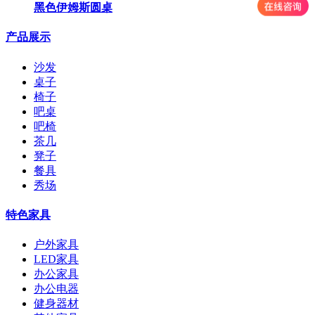
黑色伊姆斯圆桌
产品展示
沙发
桌子
椅子
吧桌
吧椅
茶几
凳子
餐具
秀场
特色家具
户外家具
LED家具
办公家具
办公电器
健身器材