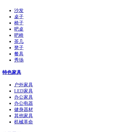
沙发
桌子
椅子
吧桌
吧椅
茶几
凳子
餐具
秀场
特色家具
户外家具
LED家具
办公家具
办公电器
健身器材
其他家具
机械革命