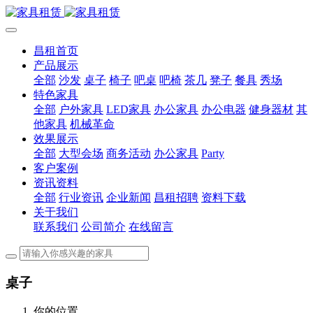
昌租首页
产品展示
全部
沙发
桌子
椅子
吧桌
吧椅
茶几
凳子
餐具
秀场
特色家具
全部
户外家具
LED家具
办公家具
办公电器
健身器材
其
他家具
机械革命
效果展示
全部
大型会场
商务活动
办公家具
Party
客户案例
资讯资料
全部
行业资讯
企业新闻
昌租招聘
资料下载
关于我们
联系我们
公司简介
在线留言
桌子
你的位置