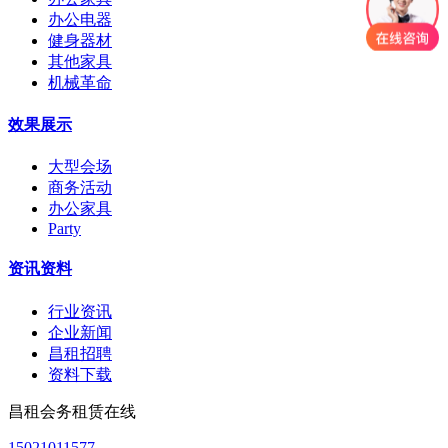
办公电器
健身器材
其他家具
机械革命
效果展示
大型会场
商务活动
办公家具
Party
资讯资料
行业资讯
企业新闻
昌租招聘
资料下载
昌租会务租赁在线
15021011577