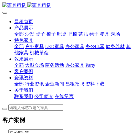
昌租首页
产品展示
全部
沙发
桌子
椅子
吧桌
吧椅
茶几
凳子
餐具
秀场
特色家具
全部
户外家具
LED家具
办公家具
办公电器
健身器材
其
他家具
机械革命
效果展示
全部
大型会场
商务活动
办公家具
Party
客户案例
资讯资料
全部
行业资讯
企业新闻
昌租招聘
资料下载
关于我们
联系我们
公司简介
在线留言
客户案例